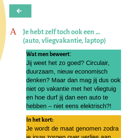
A
Je hebt zelf toch ook een …
(auto, vliegvakantie, laptop)
:
Wat men beweert
Jij weet het zo goed? Circulair,
duurzaam, nieuw economisch
denken? Maar dan mag jij dus ook
niet op vakantie met het vliegtuig
en hoe durf jij dan een auto te
hebben – niet eens elektrisch?!
In het kort:
Je wordt de maat genomen zodra
je jouw zorgen over verlies aan