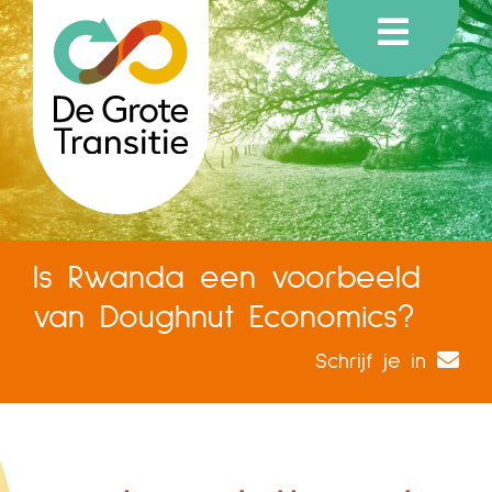
Is Rwanda een voorbeeld
van Doughnut Economics?
Schrijf je in