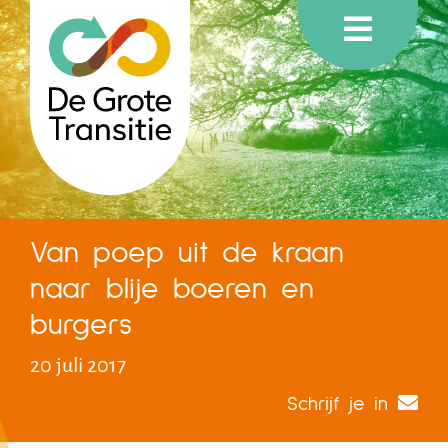
Van poep uit de kraan
naar blije boeren en
burgers
20 juli 2017
Schrijf je in