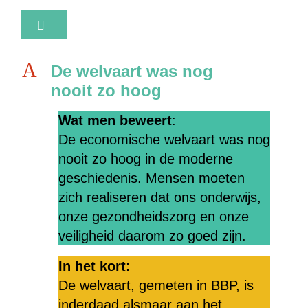
A
De welvaart was nog
nooit zo hoog
Wat men beweert
:
De economische welvaart was nog
nooit zo hoog in de moderne
geschiedenis. Mensen moeten
zich realiseren dat ons onderwijs,
onze gezondheidszorg en onze
veiligheid daarom zo goed zijn.
In het kort:
De welvaart, gemeten in BBP, is
inderdaad alsmaar aan het